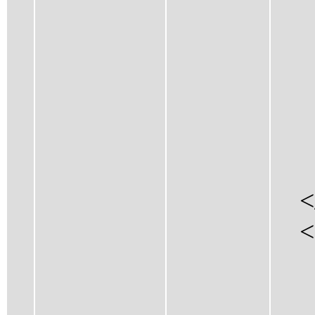
<C
<C
<H
<D
</
</
</C
<Po
<P
<R