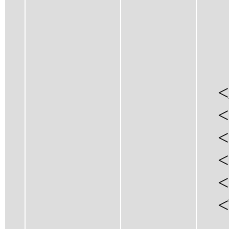
<H
<D
</
</R
</R
<Da
<Da
<St
<G
<Ty
<D