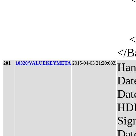
<Ti
<UR
</P
</B
201
10320/VALUEKEYMETA
2015-04-03 21:20:03Z
Han
Dat
Dat
HDL
Sig
Dat