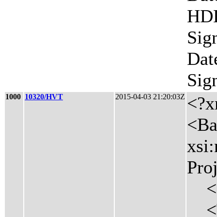
HDL
Sig
Dat
Sig
1000
10320/HVT
2015-04-03 21:20:03Z
<?x
<Ba
xsi
Pro
<Ha
<Ti