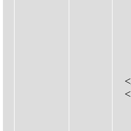
<C
<B
<H
</
</
</
</P
<Re
<Re
<O