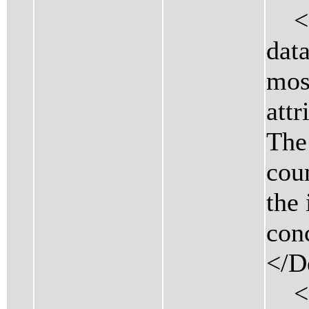
<De
data
mos
attr
The 
cou
the
conc
</D
<C