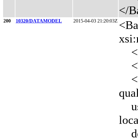
</B
200
10320/DATAMODEL
2015-04-03 21:20:03Z
<Ba
xsi
<Ha
<Ti
<De
qual
usi
loc
desc