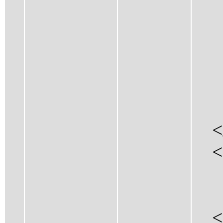
<H
</
<D
<H
</
</T
<H
<Ti
<UR
</P